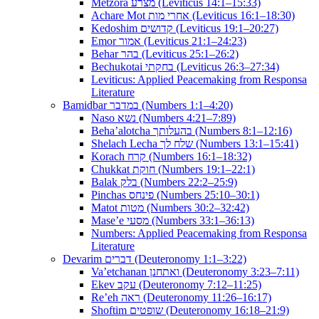
Metzora מצרע (Leviticus 14:1–15:33)
Achare Mot אחרי מות (Leviticus 16:1–18:30)
Kedoshim קדושים (Leviticus 19:1–20:27)
Emor אמור (Leviticus 21:1–24:23)
Behar בהר (Leviticus 25:1–26:2)
Bechukotai בחקתי (Leviticus 26:3–27:34)
Leviticus: Applied Peacemaking from Responsa
Literature
Bamidbar במדבר (Numbers 1:1–4:20)
Naso נשא (Numbers 4:21–7:89)
Beha’alotcha בהעלותך (Numbers 8:1–12:16)
Shelach Lecha שלח לך (Numbers 13:1–15:41)
Korach קרח (Numbers 16:1–18:32)
Chukkat חוקת (Numbers 19:1–22:1)
Balak בלק (Numbers 22:2–25:9)
Pinchas פינחס (Numbers 25:10–30:1)
Matot מטות (Numbers 30:2–32:42)
Mase’e מסעי (Numbers 33:1–36:13)
Numbers: Applied Peacemaking from Responsa
Literature
Devarim דברים (Deuteronomy 1:1–3:22)
Va’etchanan ואתחנן (Deuteronomy 3:23–7:11)
Ekev עקב (Deuteronomy 7:12–11:25)
Re’eh ראה (Deuteronomy 11:26–16:17)
Shoftim שופטים (Deuteronomy 16:18–21:9)