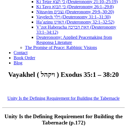
Ki Tetze כי תצא (Deuteronomy 21:10–25:19)
Ki Tavo כי תבוא (Deuteronomy 26:1–29:8)
Nitzavim נצבים (Deuteronomy 29:9–30:20)
Vayelech וילך (Deuteronomy 31:1–31:30)
Ha’azinu האזינו (Deuteronomy 32:1–32:52)
V’zot Haberacha וזאת הברכה (Deuteronomy
33:1–34:12)
Deuteronomy: Applied Peacemaking from
Responsa Literature
The Promise of Peace: Rabbinic Visions
Contact
Book Order
Blog
Vayakhel ( ויקהל ) Exodus 35:1 – 38:20
Unity Is the Defining Requirement for Building the Tabernacle
Unity Is the Defining Requirement for Building the
Tabernacle (p.172)