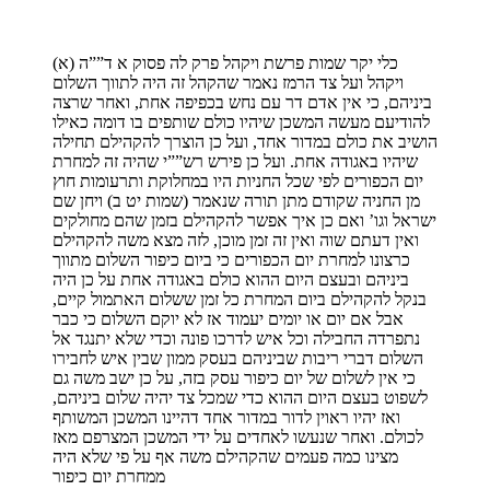
כלי יקר שמות פרשת ויקהל פרק לה פסוק א ד””ה (א)
ויקהל ועל צד הרמז נאמר שהקהל זה היה לתווך השלום
ביניהם, כי אין אדם דר עם נחש בכפיפה אחת, ואחר שרצה
להודיעם מעשה המשכן שיהיו כולם שותפים בו דומה כאילו
הושיב את כולם במדור אחד, ועל כן הוצרך להקהילם תחילה
שיהיו באגודה אחת. ועל כן פירש רש””י שהיה זה למחרת
יום הכפורים לפי שכל החניות היו במחלוקת ותרעומות חוץ
מן החניה שקודם מתן תורה שנאמר (שמות יט ב) ויחן שם
ישראל וגו’ ואם כן איך אפשר להקהילם בזמן שהם מחולקים
ואין דעתם שוה ואין זה זמן מוכן, לזה מצא משה להקהילם
כרצונו למחרת יום הכפורים כי ביום כיפור השלום מתווך
ביניהם ובעצם היום ההוא כולם באגודה אחת על כן היה
בנקל להקהילם ביום המחרת כל זמן ששלום האתמול קיים,
אבל אם יום או יומים יעמוד אז לא יוקם השלום כי כבר
נתפרדה החבילה וכל איש לדרכו פונה וכדי שלא יתנגד אל
השלום דברי ריבות שביניהם בעסק ממון שבין איש לחבירו
כי אין לשלום של יום כיפור עסק בזה, על כן ישב משה גם
לשפוט בעצם היום ההוא כדי שמכל צד יהיה שלום ביניהם,
ואז יהיו ראוין לדור במדור אחד דהיינו המשכן המשותף
לכולם. ואחר שנעשו לאחדים על ידי המשכן המצרפם מאז
מצינו כמה פעמים שהקהילם משה אף על פי שלא היה
ממחרת יום כיפור