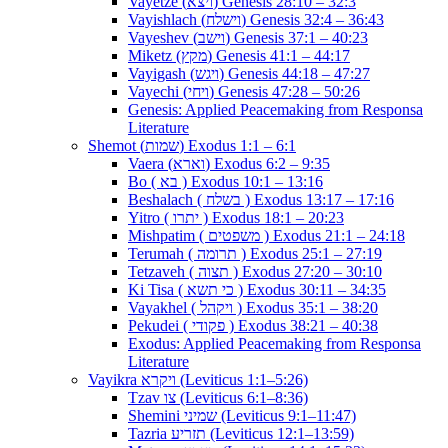
Vayetze (ויצא) Genesis 28:10 – 32:3
Vayishlach (וישלח) Genesis 32:4 – 36:43
Vayeshev (וישב) Genesis 37:1 – 40:23
Miketz (מקץ) Genesis 41:1 – 44:17
Vayigash (ויגש) Genesis 44:18 – 47:27
Vayechi (ויחי) Genesis 47:28 – 50:26
Genesis: Applied Peacemaking from Responsa
Literature
Shemot (שמות) Exodus 1:1 – 6:1
Vaera (וארא) Exodus 6:2 – 9:35
Bo ( בא ) Exodus 10:1 – 13:16
Beshalach ( בשלח ) Exodus 13:17 – 17:16
Yitro ( יתרו ) Exodus 18:1 – 20:23
Mishpatim ( משפטים ) Exodus 21:1 – 24:18
Terumah ( תרומה ) Exodus 25:1 – 27:19
Tetzaveh ( תצוה ) Exodus 27:20 – 30:10
Ki Tisa ( כי תשא ) Exodus 30:11 – 34:35
Vayakhel ( ויקהל ) Exodus 35:1 – 38:20
Pekudei ( פקודי ) Exodus 38:21 – 40:38
Exodus: Applied Peacemaking from Responsa
Literature
Vayikra ויקרא (Leviticus 1:1–5:26)
Tzav צו (Leviticus 6:1–8:36)
Shemini שמיני (Leviticus 9:1–11:47)
Tazria תזריע (Leviticus 12:1–13:59)