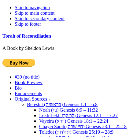
Skip to navigation
Skip to main content
Skip to secondary content
Skip to footer
Torah of Reconciliation
A Book by Sheldon Lewis
#39 (no title)
Book Preview
Bio
Endorsements
Original Sources
Bereshit (בראשית) Genesis 1:1 – 6:8
Noah (נח) Genesis 6:9 – 11:32
Lekh Lekh (לך-לך) Genesis 12:1 – 17:27
Vayeira (וירא) Genesis 18:1 – 22:24
Chayei Sarah (חיי שרה) Genesis 23:1 – 25:18
Toledot (תולדות) Genesis 25:19 – 28:9