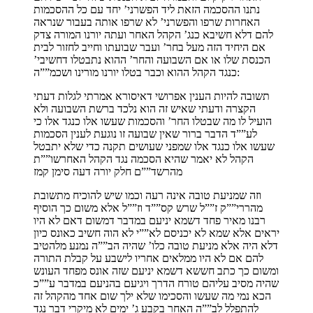
נתנו ההסכמה הזאת ליד הפשרני’ יחד עם כל ההסכמות
האחרות שרפו והפשרני’ לא שרפו אותה בעבור שנראה
להם דלא חשיבא כנג’ הקהל האחר ועתה יורנו המורה צדק
אם היחיד הזה מעל בחר’ ועבר שבועתו וחייב לחזור לבית
הכנסת שלו או אם השבועה והחר’ ההוא נתבטלו דחשיבי’
כנגד הקהל ההוא וכבר בטלו יורנו מורינו ושכמ””ה:
תשובה להיות הענין אפרושי דאיסורא אמרתי לגלות דעתי
הקצרה ודעתי שאיש זה הוא נלכד ברשת השבועה ולא
הועיל לו מה שבטלו החר’ והסכמות שעשו אלו כנגד אלו כי
לע””ד הדבר ברור שאין שבועה זו נוגעת לענין הסכמות
שעשו אלו כנגד אלו שמפני שעושים תקנה כדי שלא יתבטל
הקהל לא יאמר שהיא הסכמה נגד הקהל האחרשו””ת
מהרשד””ם חלק יורה דעה סימן קמז
וזה שמניעת טובה אינה רעה וכמו שיש להוכיח מתשובת
מהררי””ק ז””ל שרש קס””ד וז””ל אלא משום כך הוסיף
רבנו מאיר פחד דשמא יניעם במדבר דמשום דאם לא היו
יראים אלא שמא לא יכניסם לא””י לא הוה חשיב כאונס כיון
דלא היה אלא מניעת טובה כלו’ שהיה הב””ה נמנע מלהטיב
להם אם לא היו ממלאים אחריו לישבע על קבלת התורה
ומשום כך כתב חששא דשמא יניעם שזה אונס מפחד העונש
שהיה מסיב עליהם טורח הדרך ויגיעם בהניעם במדבר ע””כ
הכא נמי מה שעשו והסכימו שלא ילך שום אחד מהקהל זה
להתפלל לב””ה האחר בקבע ג’ ימים לא מיקרי דבר נגד