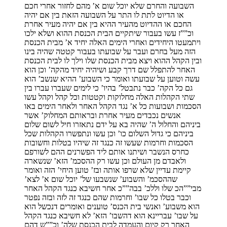
השבועה והחרם שלא יוכל שום א’ מהם לחזור אחרי חכם
או הדיוט לתת לו התר על השבועה הזאת בין אם יהיה
החכם או ההדיוט מהעיר ההיא בין אם יהיה מעיר אחרת
וכ””ז עשו בעבור שיתקיים הבית הכנסת ההוא ושלא ילכו
ויתמעטו היחידים ואחרי הימים האלה יחיד א’ מבית הכנסת
הזה מעל בחרם ועבר על שבועתו בעבור קטטה שהיה בינו
ובין הקהל ההוא ויצא מבית הכנסת שלו וילך לו לבית הכנסת
האחר להתפלל שם דרך קבע ושיהיה יחיד מהקה’ וכן הוא
עשה וטוען על שבועתו ואומר כי השבוע’ ההיא שנשב’ הוא
גם כל הקה’ כבר נתבטל’ בהיו’ כי לימים שעברו עברו בין
שתי הקהלות האלה מחלוקות וקטטות וכל קהל וקהל עשו
הסכמות ושבועות כל א’ נגד הקהל האחר ולאחר הימים באו
אנשים נכבדים מעיר אחרת ובראותם המחלוק’ אשר
ביניהם והחלול ה’ שהיה בא על ידם נתאזרו חיל לשום שלום
ביניהם כי גדול השלום כו’ וכן עשו ונתפשרו הקהלות שכל
הסכמות וחרמות שעשו זה כנגד זה שיהיו בטלות וחשובות
כחרס הנשבר ושיתנו אותם ליד הפשרנים ההם לשורפם
ולאבדם מן העולם וכן עשו רק ההסכמ’ הזא’ שנשארה
קיימת עדיין שלא שרפו אותה ובז’ טוען היחי’ הזה ואומר
שההסכמ’ והשבוע’ שנשבעו של’ יוכל שום א’ לצא’
מבי””הכ שלו וללכ’ בבה””כ אחר חשיבא כנגד הקהל האחר
וכבר בטלו כל שבו’ וחרמות שהם כנגד זה לזה ובזה נפטר
הוא משבוע’ ואנשי בית הכנס’ טוענים ואומרים דנכשל הוא
על שבו’ עבריינא הוא דהשבו’ הזא’ לא חשיבא כנגד הקהל
האחר רק קיום והעמדה לבית הכנסת שלה’ וכ””ש דהם