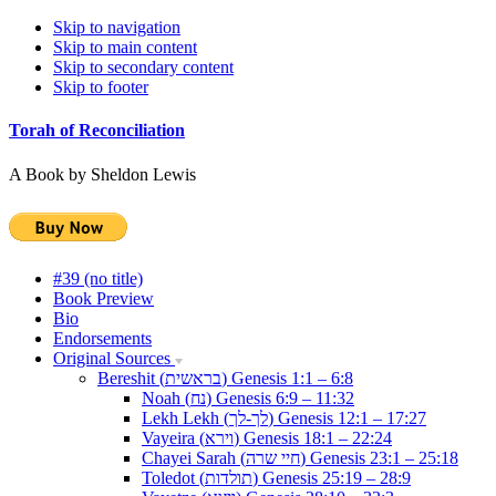
Skip to navigation
Skip to main content
Skip to secondary content
Skip to footer
Torah of Reconciliation
A Book by Sheldon Lewis
#39 (no title)
Book Preview
Bio
Endorsements
Original Sources
Bereshit (בראשית) Genesis 1:1 – 6:8
Noah (נח) Genesis 6:9 – 11:32
Lekh Lekh (לך-לך) Genesis 12:1 – 17:27
Vayeira (וירא) Genesis 18:1 – 22:24
Chayei Sarah (חיי שרה) Genesis 23:1 – 25:18
Toledot (תולדות) Genesis 25:19 – 28:9