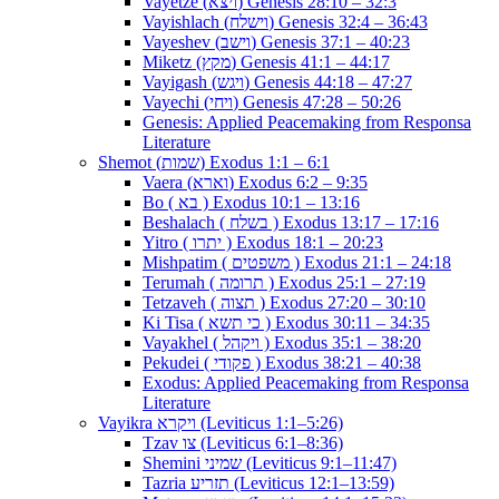
Vayetze (ויצא) Genesis 28:10 – 32:3
Vayishlach (וישלח) Genesis 32:4 – 36:43
Vayeshev (וישב) Genesis 37:1 – 40:23
Miketz (מקץ) Genesis 41:1 – 44:17
Vayigash (ויגש) Genesis 44:18 – 47:27
Vayechi (ויחי) Genesis 47:28 – 50:26
Genesis: Applied Peacemaking from Responsa
Literature
Shemot (שמות) Exodus 1:1 – 6:1
Vaera (וארא) Exodus 6:2 – 9:35
Bo ( בא ) Exodus 10:1 – 13:16
Beshalach ( בשלח ) Exodus 13:17 – 17:16
Yitro ( יתרו ) Exodus 18:1 – 20:23
Mishpatim ( משפטים ) Exodus 21:1 – 24:18
Terumah ( תרומה ) Exodus 25:1 – 27:19
Tetzaveh ( תצוה ) Exodus 27:20 – 30:10
Ki Tisa ( כי תשא ) Exodus 30:11 – 34:35
Vayakhel ( ויקהל ) Exodus 35:1 – 38:20
Pekudei ( פקודי ) Exodus 38:21 – 40:38
Exodus: Applied Peacemaking from Responsa
Literature
Vayikra ויקרא (Leviticus 1:1–5:26)
Tzav צו (Leviticus 6:1–8:36)
Shemini שמיני (Leviticus 9:1–11:47)
Tazria תזריע (Leviticus 12:1–13:59)