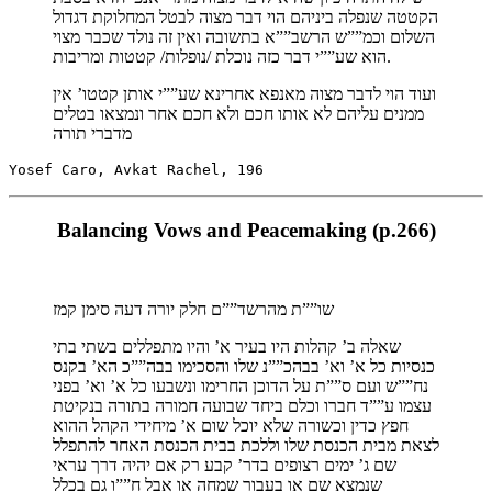
הקטטה שנפלה ביניהם הוי דבר מצוה לבטל המחלוקת דגדול
השלום וכמ””ש הרשב””א בתשובה ואין זה נולד שכבר מצוי
הוא שע””י דבר כזה נוכלת /נופלות/ קטטות ומריבות.
ועוד הוי לדבר מצוה מאנפא אחרינא שע””י אותן קטטו’ אין
ממנים עליהם לא אותו חכם ולא חכם אחר ונמצאו בטלים
מדברי תורה
Yosef Caro, Avkat Rachel, 196
Balancing Vows and Peacemaking (p.266)
שו””ת מהרשד””ם חלק יורה דעה סימן קמז
שאלה ב’ קהלות היו בעיר א’ והיו מתפללים בשתי בתי
כנסיות כל א’ וא’ בבהכ””נ שלו והסכימו בבה””כ הא’ בקנס
נח””ש ועם ס””ת על הדוכן החרימו ונשבעו כל א’ וא’ בפני
עצמו ע””ד חברו וכלם ביחד שבועה חמורה בתורה בנקיטת
חפץ כדין וכשורה שלא יוכל שום א’ מיחידי הקהל ההוא
לצאת מבית הכנסת שלו וללכת בבית הכנסת האחר להתפלל
שם ג’ ימים רצופים בדר’ קבע רק אם יהיה דרך עראי
שנמצא שם או בעבור שמחה או אבל ח””ו גם בכלל