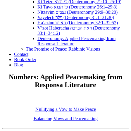
Ki Tetze כי תצא (Deuteronomy 21:10–25:19)
Ki Tavo כי תבוא (Deuteronomy 26:1–29:8)
Nitzavim נצבים (Deuteronomy 29:9–30:20)
Vayelech וילך (Deuteronomy 31:1–31:30)
Ha’azinu האזינו (Deuteronomy 32:1–32:52)
V’zot Haberacha וזאת הברכה (Deuteronomy
33:1–34:12)
Deuteronomy: Applied Peacemaking from
Responsa Literature
The Promise of Peace: Rabbinic Visions
Contact
Book Order
Blog
Numbers: Applied Peacemaking from
Responsa Literature
Nullifying a Vow to Make Peace
Balancing Vows and Peacemaking