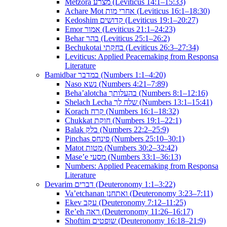
Metzora מצרע (Leviticus 14:1–15:33)
Achare Mot אחרי מות (Leviticus 16:1–18:30)
Kedoshim קדושים (Leviticus 19:1–20:27)
Emor אמור (Leviticus 21:1–24:23)
Behar בהר (Leviticus 25:1–26:2)
Bechukotai בחקתי (Leviticus 26:3–27:34)
Leviticus: Applied Peacemaking from Responsa
Literature
Bamidbar במדבר (Numbers 1:1–4:20)
Naso נשא (Numbers 4:21–7:89)
Beha’alotcha בהעלותך (Numbers 8:1–12:16)
Shelach Lecha שלח לך (Numbers 13:1–15:41)
Korach קרח (Numbers 16:1–18:32)
Chukkat חוקת (Numbers 19:1–22:1)
Balak בלק (Numbers 22:2–25:9)
Pinchas פינחס (Numbers 25:10–30:1)
Matot מטות (Numbers 30:2–32:42)
Mase’e מסעי (Numbers 33:1–36:13)
Numbers: Applied Peacemaking from Responsa
Literature
Devarim דברים (Deuteronomy 1:1–3:22)
Va’etchanan ואתחנן (Deuteronomy 3:23–7:11)
Ekev עקב (Deuteronomy 7:12–11:25)
Re’eh ראה (Deuteronomy 11:26–16:17)
Shoftim שופטים (Deuteronomy 16:18–21:9)