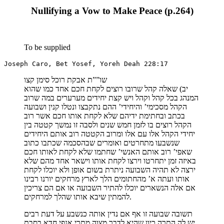
Nullifying a Vow to Make Peace (p.264)
To be supplied
Joseph Caro, Bet Yosef, Yoreh Deah 228:17
שו””ת אבקת רוכל סימן קצו
יב) שאלה קהל שרובו רוצים לקחת חכם אחד כמו שהוא
המנהג בכל קהל וקהל ויש קצת יחידים מערערים במה שרוב
הקהל מסכימי’ והיחידי’ ההם נתקבצו ונטלו קנין ושבועה
בכתב ובחתימת ידיהם שלא לקחת אותו חכם אשר רוב
הקהל רוצים בו לזמן חמש שנים ולסבה זו נמשך קטטה בין
יחידי הקהל אלו עם אלו ומרוב הקטטה רוב אותם היחידים
שנשבעו מתחרטים ואומרים שבהסכמה שכתבו כתוב
שאפי’ רוב אותם האנשי’ שחתמו שלא לקחת לאותו חכם
באיזה זמן יתחרטו וירצו לקחת אותו וישאר אחד מהם שלא
ירצה לא תהיה השבועה ניתרת בשום אופן ולא יוכלו לקחת
אותו ועתה א’ מהחתומים הלך לארץ מרחקים יורנו רבינו
אם אלה הנשארים יוכלו להתיר השבועה או אם הם צריכין
להמתין שיבא אותו שהלך למרחקים.
תשובה שבועה זו אף אם נדין אותה כנשבע על דעת רבים
יש לה התרה כיון שהיא לדבר מצוה מתרי אנפי חדא בסבת