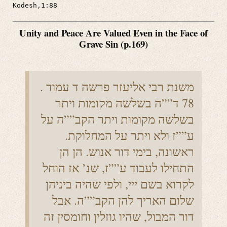
Kodesh,1:88
Unity and Peace Are Valued Even in the Face of
Grave Sin (p.169)
. משנת רבי אליעזר פרשה ד עמוד
78 ד””ה בשלשה מקומות ויתר
בשלשה מקומות ויתר הקב””ה על
ע””ז ולא ויתר על המחלוקת.
ראשונה, בימי דור אנוש. הן הן
התחילו לעבוד ע””ז, שנ’ אז הוחל
לקרוא בשם ייי, ולפי שהיה ביניהן
שלום האריך להן הקב””ה. אבל
דור המבול, שהיו גוזלין וחומסין זה