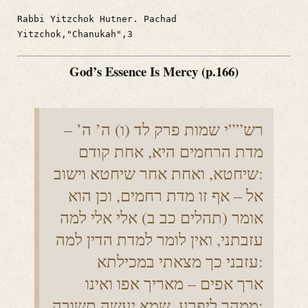
Rabbi Yitzchok Hutner. Pachad
Yitzchok,"Chanukah",3
God’s Essence Is Mercy (p.166)
רש””י שמות פרק לד (ו) ה’ ה’ –
מדת הרחמים היא, אחת קודם
שיחטא, ואחת אחר שיחטא וישוב:
אל – אף זו מדת רחמים, וכן הוא
אומר (תהלים כב ב) אלי אלי למה
עזבתני, ואין לומר למדת הדין למה
עזבני כך מצאתי במכילתא:
ארך אפים – מאריך אפו ואינו
ממהר ליפרע, שמא יעשה תשובה: