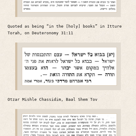
Quoted as being “in the [holy] books” in Itture
Torah, on Deuteronomy 31:11
Otzar Mishle Chassidim, Baal Shem Tov