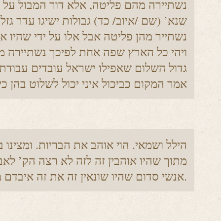
נשתיירה מהם פליטה, אלא דור המבול על י
שנא’ (שם /איוב/ כד) גבולות ישיגו עדר גזלו
נשתייר מהן פליטה אבל אלו על ידי שהיו א
ויהי כל הארץ שפה אחת לפיכך נשתיירה מה
גדול השלום שאפילו ישראל עובדים עבודת 
אמר המקום כביכול איני יכול לשלוט בהן כי
הילל ושמאי. הוי אוהב את הבריות. ומצינו 
מתוך שהיו אוהבין זה לזה לא רצה הק’ לאב
אנשי סדום שהיו שונאין זה את זה איבדם מן העולם.