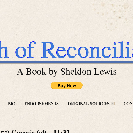
h of Reconcili
A Book by Sheldon Lewis
BIO
ENDORSEMENTS
ORIGINAL SOURCES
CON
Noach (נח) Genesis 6:9 – 11:32