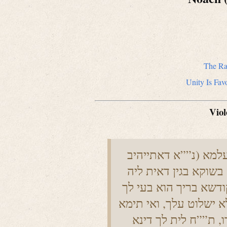
The Ra
Unity Is Fa
Viol
למא (נ””א דאתייהיב
בשוקא בגין דאית ליה
ודשא בריך הוא בעי לך
 ישלוט עלך, ואי תימא
, ת””ח לית לך דינא