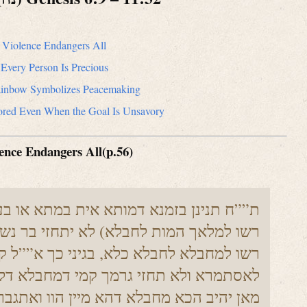
Violence Endangers All
Every Person Is Precious
inbow Symbolizes Peacemaking
vored Even When the Goal Is Unsavory
ence Endangers All(p.56)
ת””ח תנינן בזמנא דמותא אית במתא או בע
רשו למלאך המות לחבלא) לא יתחזי בר נש 
רשו למחבלא לחבלא כלא, בגיני כך א””ל ק
לאסתמרא ולא תחזי גרמך קמי דמחבלא דלא
מאן יהיב הכא מחבלא דהא מיין הוו ואתגברו