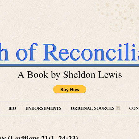
h of Reconcili
A Book by Sheldon Lewis
BIO
ENDORSEMENTS
ORIGINAL SOURCES
CON
Emor אמור (Leviticus 21:1–24:23)