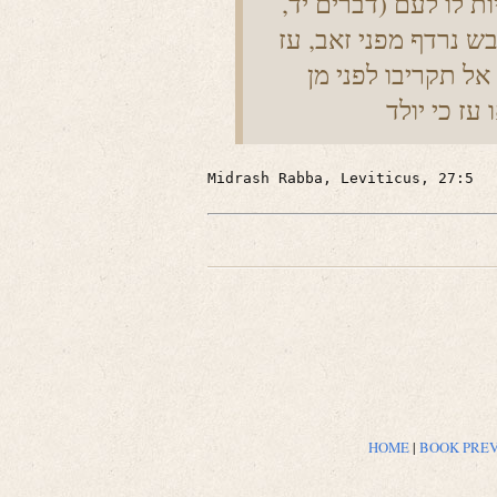
ת לו לעם (דברים יד,
בש נרדף מפני זאב, עז
אל תקריבו לפני מן
Midrash Rabba, Leviticus, 27:5
HOME
|
BOOK PRE