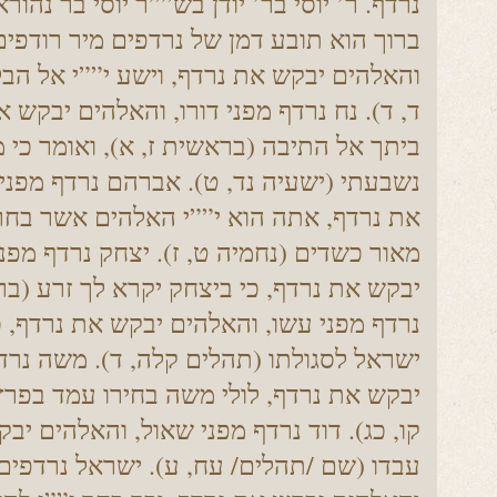
נרדף. ר’ יוסי בר’ יודן בש””ר יוסי בר נהו
ברוך הוא תובע דמן של נרדפים מיר רודפים.
והאלהים יבקש את נרדף, וישע י””י אל הב
ד, ד). נח נרדף מפני דורו, והאלהים יבקש 
ביתך אל התיבה (בראשית ז, א), ואומר כי מ
נשבעתי (ישעיה נד, ט). אברהם נרדף מפני
את נרדף, אתה הוא י””י האלהים אשר בח
מאור כשדים (נחמיה ט, ז). יצחק נרדף מפנ
יבקש את נרדף, כי ביצחק יקרא לך זרע (בר
נרדף מפני עשו, והאלהים יבקש את נרדף, כ
ישראל לסגולתו (תהלים קלה, ד). משה נרד
יבקש את נרדף, לולי משה בחירו עמד בפרץ
קו, כג). דוד נרדף מפני שאול, והאלהים יב
עבדו (שם /תהלים/ עח, ע). ישראל נרדפים 