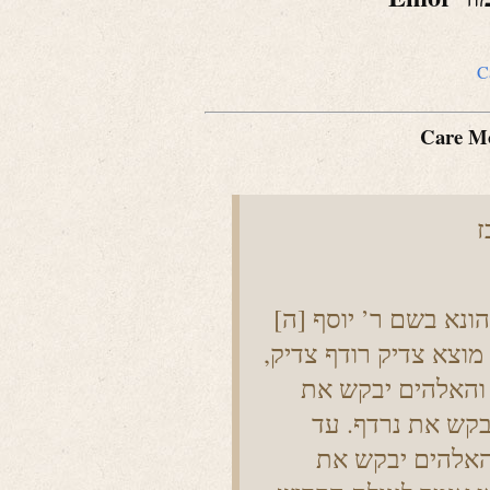
C
Care Mos
ז
[ה] והאלהים יבקש את נרדף (קהלת ג, טו). ר’ הונא בשם ר’ יוסף
וצא צדיק רודף צדיק,
והאלהים יבקש את
בקש את נרדף. עד
והאלהים יבקש את