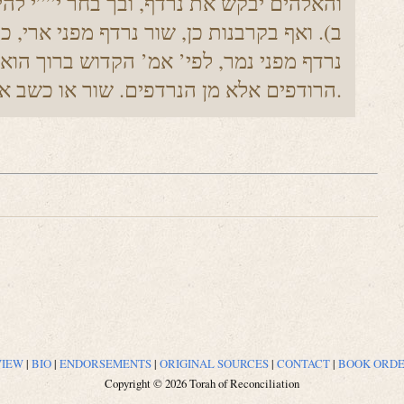
והאלהים יבקש את נרדף, ובך בחר י””י להיו
ב). ואף בקרבנות כן, שור נרדף מפני ארי, כ
נרדף מפני נמר, לפי’ אמ’ הקדוש ברוך הוא 
הרודפים אלא מן הנרדפים. שור או כשב או עז כי יולד.
VIEW
|
BIO
|
ENDORSEMENTS
|
ORIGINAL SOURCES
|
CONTACT
|
BOOK ORD
Copyright © 2026 Torah of Reconciliation