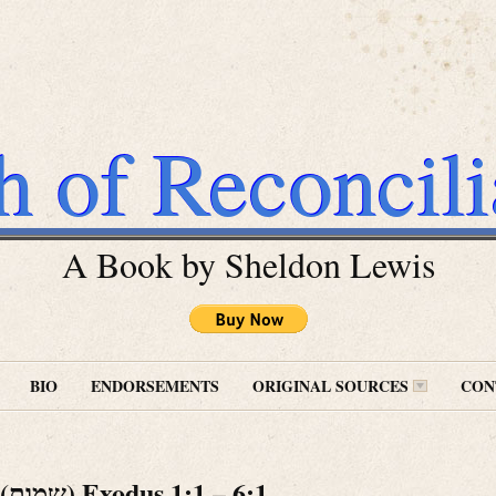
h of Reconcili
A Book by Sheldon Lewis
BIO
ENDORSEMENTS
ORIGINAL SOURCES
CON
Shemot (שמות) Exodus 1:1 – 6:1