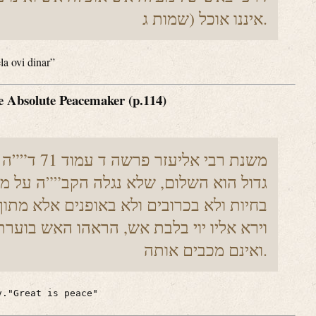
איננו אוכל (שמות ג.
la ovi dinar”
e Absolute Peacemaker (p.114)
משנת רבי אליעזר פרשה ד עמוד 71 ד””ה גדול הוא השלום
גדול הוא השלום, שלא נגלה הקב””ה על מ
בחיות ולא בכרובים ולא באופנים אלא מת’
וירא אליו יוי בלבת אש, הראהו האש בוערת
ואינם מכבים אותה.
v."Great is peace"