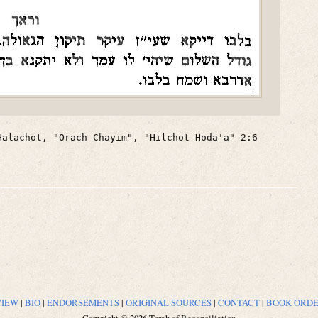
Halachot, "Orach Chayim", "Hilchot Hoda'a" 2:6
VIEW
|
BIO
|
ENDORSEMENTS
|
ORIGINAL SOURCES
|
CONTACT
|
BOOK ORD