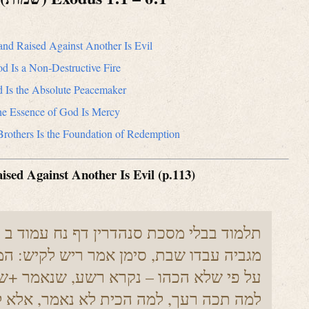
nd Raised Against Another Is Evil
d Is a Non-Destructive Fire
 Is the Absolute Peacemaker
e Essence of God Is Mercy
rothers Is the Foundation of Redemption
sed Against Another Is Evil (p.113)
תלמוד בבלי מסכת סנהדרין דף נח עמוד ב
מגביה עבדו שבת, סימן אמר ריש לקיש: המג
על פי שלא הכהו – נקרא רשע, שנאמר +ש
למה תכה רעך, למה הכית לא נאמר, אלא ל