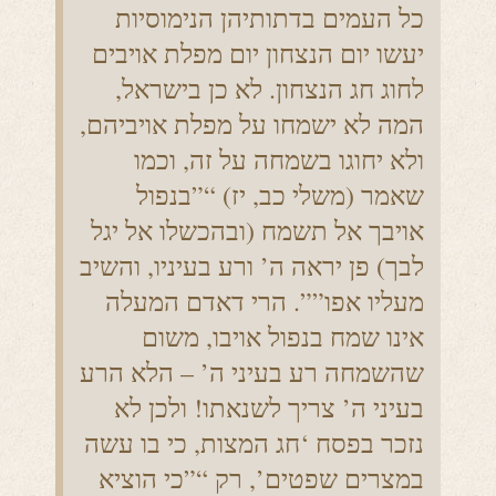
כל העמים בדתותיהן הנימוסיות
יעשו יום הנצחון יום מפלת אויבים
לחוג חג הנצחון. לא כן בישראל,
המה לא ישמחו על מפלת אויביהם,
ולא יחוגו בשמחה על זה, וכמו
שאמר (משלי כב, יז) “”בנפול
אויבך אל תשמח (ובהכשלו אל יגל
לבך) פן יראה ה’ ורע בעיניו, והשיב
מעליו אפו””. הרי דאדם המעלה
אינו שמח בנפול אויבו, משום
שהשמחה רע בעיני ה’ – הלא הרע
בעיני ה’ צריך לשנאתו! ולכן לא
נזכר בפסח ‘חג המצות, כי בו עשה
במצרים שפטים’, רק “”כי הוציא