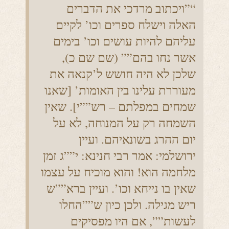
“”ויכתוב מרדכי את הדברים
האלה וישלח ספרים וכו’ לקיים
עליהם להיות עושים וכו’ בימים
אשר נחו בהם”” (שם שם כ),
שלכן לא היה חושש ל’קנאה את
מעוררת עלינו בין האומות’ [שאנו
שמחים במפלתם – רש””י]. שאין
השמחה רק על המנוחה, לא על
יום ההרג בשונאיהם. ועיין
ירושלמי: אמר רבי חנינא: י””ג זמן
מלחמה הוא! והוא מוכיח על עצמו
שאין בו נייחא וכו’. ועיין ברא””ש
ריש מגילה. ולכן כיון ש””החלו
לעשות””, אם היו מפסיקים