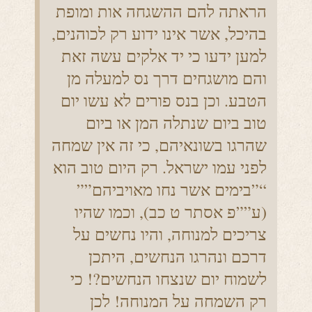
הראתה להם ההשגחה אות ומופת
בהיכל, אשר אינו ידוע רק לכוהנים,
למען ידעו כי יד אלקים עשה זאת
והם מושגחים דרך נס למעלה מן
הטבע. וכן בנס פורים לא עשו יום
טוב ביום שנתלה המן או ביום
שהרגו בשונאיהם, כי זה אין שמחה
לפני עמו ישראל. רק היום טוב הוא
“”בימים אשר נחו מאויביהם””
(ע””פ אסתר ט כב), וכמו שהיו
צריכים למנוחה, והיו נחשים על
דרכם ונהרגו הנחשים, היתכן
לשמוח יום שנצחו הנחשים?! כי
רק השמחה על המנוחה! לכן