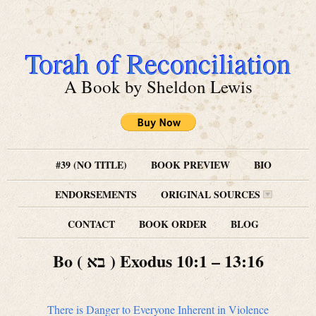
Torah of Reconciliation
A Book by Sheldon Lewis
#39 (NO TITLE)
BOOK PREVIEW
BIO
ENDORSEMENTS
ORIGINAL SOURCES
CONTACT
BOOK ORDER
BLOG
Bo ( בא ) Exodus 10:1 – 13:16
There is Danger to Everyone Inherent in Violence