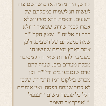
קודש, היה מדמה אדם שהשם צוה
לעשות חג לשמוח במפלתם של
רשעים. ובאמת הלא מצינו שלא
אמרו לפניו שירה, שנאמר “”ולא
קרב זה אל זה””, שאין הקב””ה
שמח במפלתם של רשעים. ולכן
אמר בארץ מצרים שיעשו חג
בשביעי ולהורות שאין החג מסיבת
מפלת מצרים בים, שצוה להם
טרם שנטבעו בים ודו””ק. וכן
מפרש בילקוט רמז תרנ””ד, שלכן
לא כתב שמחה בפסח, ואין אומרים
הלל כל שבעה משום “”בנפול
אויבך אל תשמח””.