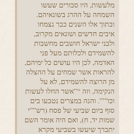
מלעשות, היו סבורים שעשו
השמחה על ההרג בשונאיהם.
ובתוך אלו השנים כבר נצמחו
איבים חדשים ושונאים מקרוב,
ולבני ישראל חושבים מחשבות
להשמידם ולכלותם מעל פני
האדמה, לכן היו עושים כל ימיהם,
להראות אשר שמחים על ההצלה
מן הרוצה להשמידם, לא על
הנקימה, וזה “”אשר החלו לעשות
וכו'””. והנה במצרים נטבעו בים
סוף ביום שביעי של פסח (רש””י
שמות יד, ח), ואם היה אומר השם
יתברך שיעשו בשביעי מקרא