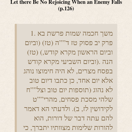
Let there Be No Rejoicing When an Enemy Falls
(p.126)
1. משך חכמה שמות פרשת בא
פרק יב פסוק טז ד””ה (טז) (וביום
(טז) (וביום הראשון מקרא קודש,
וביום השביעי מקרא קודש). הנה
בפסח מצרים, לא היה חימוצו נוהג
אלא יום אחד, כן כתבו דיום טוב
לא נהוג (תוספות יום טוב וצל””ח
שלהי מסכת פסחים, מהרי””ט
לקידושין לז, ב). ולדעתי הא דאמר
להם עתה דבר של דורות, הוא
להורות שלימות מצוותיו יתברך, כי