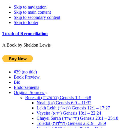
Skip to navigation
Skip to main content
Skip to secondary content
Skip to footer
Torah of Reconciliation
A Book by Sheldon Lewis
#39 (no title)
Book Preview
Bio
Endorsements
Original Sources
Bereshit (בראשית) Genesis 1:1 – 6:8
Noah (נח) Genesis 6:9 – 11:32
Lekh Lekh (לך-לך) Genesis 12:1 – 17:27
Vayeira (וירא) Genesis 18:1 – 22:24
Chayei Sarah (חיי שרה) Genesis 23:1 – 25:18
Toledot (תולדות) Genesis 25:19 – 28:9