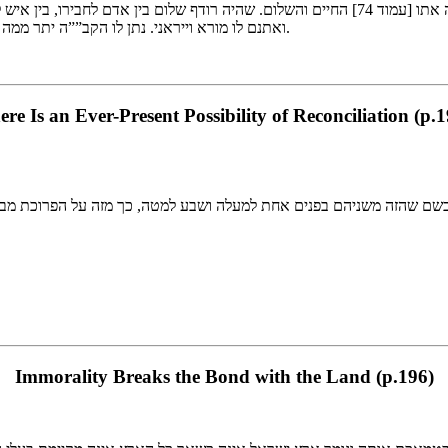
גדול הוא השלום, שבו שיבח הקב””ה את אהרן, שנ’ בריתי היתה אתו [עמוד 74] החיים והשלום. ,
ואתנם לו מורא וייראני. נתן לו הקב””ה יתר ממה שראה, שנ’ וכל אדם לא יהיה באהל מועד, בשעה שהוא נכנס לקדש.
ere Is an Ever-Present Possibility of Reconciliation (p.1
עד – כשם שהזה משניהם בפנים אחת למעלה ושבע למטה, כך מזה על הפרוכ
Immorality Breaks the Bond with the Land (p.196)