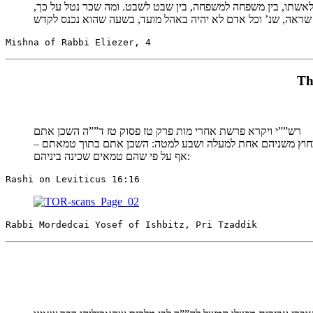
שהיה רודף שלום בין אדם לחבירו, בין איש לאשתו, בין משפחה למשפחה, בין שבט לשבט. ומה שכר נטל על כך
Mishna of Rabbi Eliezer, 4
Th
רש””י ויקרא פרשת אחרי מות פרק טז פסוק טז ד””ה השכן אתם
ת מבחוץ משניהם אחת למעלה ושבע למטה: השכן אתם בתוך טמאתם
אף על פי שהם טמאים שכינה ביניהם:
Rashi on Leviticus 16:16
Rabbi Mordedcai Yosef of Ishbitz, Pri Tzaddik