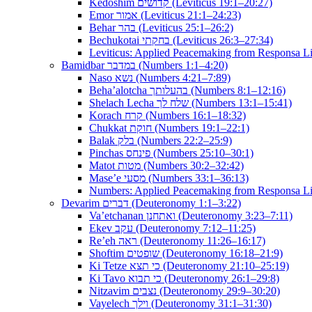
Kedoshim קדושים (Leviticus 19:1–20:27)
Emor אמור (Leviticus 21:1–24:23)
Behar בהר (Leviticus 25:1–26:2)
Bechukotai בחקתי (Leviticus 26:3–27:34)
Leviticus: Applied Peacemaking from Responsa Li
Bamidbar במדבר (Numbers 1:1–4:20)
Naso נשא (Numbers 4:21–7:89)
Beha’alotcha בהעלותך (Numbers 8:1–12:16)
Shelach Lecha שלח לך (Numbers 13:1–15:41)
Korach קרח (Numbers 16:1–18:32)
Chukkat חוקת (Numbers 19:1–22:1)
Balak בלק (Numbers 22:2–25:9)
Pinchas פינחס (Numbers 25:10–30:1)
Matot מטות (Numbers 30:2–32:42)
Mase’e מסעי (Numbers 33:1–36:13)
Numbers: Applied Peacemaking from Responsa Lit
Devarim דברים (Deuteronomy 1:1–3:22)
Va’etchanan ואתחנן (Deuteronomy 3:23–7:11)
Ekev עקב (Deuteronomy 7:12–11:25)
Re’eh ראה (Deuteronomy 11:26–16:17)
Shoftim שופטים (Deuteronomy 16:18–21:9)
Ki Tetze כי תצא (Deuteronomy 21:10–25:19)
Ki Tavo כי תבוא (Deuteronomy 26:1–29:8)
Nitzavim נצבים (Deuteronomy 29:9–30:20)
Vayelech וילך (Deuteronomy 31:1–31:30)