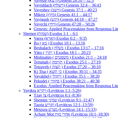
Vayetze (ויצא) Genesis 28:10 – 32:3
Vayishlach (וישלח) Genesis 32:4 – 36:43
Vayeshev (וישב) Genesis 37:1 – 40:23
Miketz (מקץ) Genesis 41:1 – 44:17
Vayigash (ויגש) Genesis 44:18 – 47:27
Vayechi (ויחי) Genesis 47:28 – 50:26
Genesis: Applied Peacemaking from Responsa Lite
Shemot (שמות) Exodus 1:1 – 6:1
Vaera (וארא) Exodus 6:2 – 9:35
Bo ( בא ) Exodus 10:1 – 13:16
Beshalach ( בשלח ) Exodus 13:17 – 17:16
Yitro ( יתרו ) Exodus 18:1 – 20:23
Mishpatim ( משפטים ) Exodus 21:1 – 24:18
Terumah ( תרומה ) Exodus 25:1 – 27:19
Tetzaveh ( תצוה ) Exodus 27:20 – 30:10
Ki Tisa ( כי תשא ) Exodus 30:11 – 34:35
Vayakhel ( ויקהל ) Exodus 35:1 – 38:20
Pekudei ( פקודי ) Exodus 38:21 – 40:38
Exodus: Applied Peacemaking from Responsa Lite
Vayikra ויקרא (Leviticus 1:1–5:26)
Tzav צו (Leviticus 6:1–8:36)
Shemini שמיני (Leviticus 9:1–11:47)
Tazria תזריע (Leviticus 12:1–13:59)
Metzora מצרע (Leviticus 14:1–15:33)
Achare Mot אחרי מות (Leviticus 16:1–18:30)