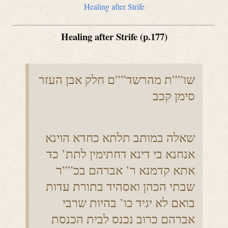
Healing after Strife
Healing after Strife (p.177)
שו””ת מהרשד””ם חלק אבן העזר
סימן קכב
שאלה במותב תלתא כחדא הוינא
אנחנא בי דינא דחתימין לתת’ כד
אתא קדמנא ר’ אברהם בכ””ר
שבתי הכהן ואסהיד בתורת עדות
בואם לא יגיד כו’ בהיות שרבי
אברהם כרוב נכנס לבית הכנסת