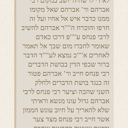
לא די לו שהיה יושב במקום רבי
אברהם ור’ אברהם שאל מקומו
ממנו כדבר איש אל אחיו ועל זה
חרפו והוכרח ה””ר אברהם להשיב
לרבי פנחס ע””פ דרכו כאדם
שאומר לחברו מום שבך אל תאמר
לאחרים א””כ נמצא לע””ד הדבר
ברור שכפי הדין בבושת הדברים
רבי פנחס חייב ור’ אברהם פטור
זה כנגד בושת הדברים ולחלק
השני שהכה וציער רבי פנחס לרבי
אברהם גדול עונו מנשא וראיתי
שלא להאריך על חיוב עונש הממון
אשר חייב רבי פנחס מצד צער