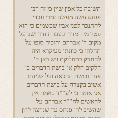
תשובה כל אפין שוין כי זה רבי
פנחס עשה מעשה זמרי ונכרי
להתנכר לפני אביו שבשמים כי הוא
פטר מי המדון ובעברת זדון ישב על
מקום ר’ אברהם והוכיח סופו על
תחלתו כי כוונתו מעיקרא היה
להחזיק במחלוקת ויש כאן ב’
חלקים חלק א’ בושת הדברים ב’
צער ובושת ההכאה ועל שניהם
אשיב בקצרה על בושת הדברים
אני אומר כי לע””ד באמת אין
להאשים לה””ר אברהם על
שהשיב לר’ פנחס עד שנרצה לדון