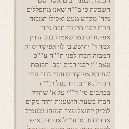
הכנסת ובפני רבים אשר שם
השכינה כי ב””ה שאנו מתפללים
נקר’ מקדש מעט ואפילו המבזה
חברו לפני תלמיד חכם נקר’
אפיקורוס כמו שאמרו בסנהדרין
אמר ר’ יהושע בן לוי אפיקורוס זה
המבזה חברו לפני ת””ח ע””כ
עאכ””ו לפני רבים ובב’ הכנסת
שנקרא אפיקורוס והרי כתב הרב
הגדול גאון בדורו בעל ת””ה
בכתבים סי’ ר””י על א’ שהזיק
חברו בשעת הושענות והיה מקום
למזיק להנצל מצד המנהג וטעמים
אחרים וכתב וז””ל אם יזיק איש