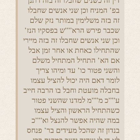
דין זה כשנים שחבלו זה בזה דתנן
בפ’ המניח וכן שני אנשים שחבלו
זה בזה משלימין במותר נזק שלם
שכבר פירש הרא””ש בפסקיו הנז’
וכן שני אנשים שחבלו זה בזה מיירי
שהתחילו כאחת או אחר זמן אבל
אם הא’ התחיל המתחיל משלם
והשני פטור כו’ עד ומיהו צריך
לומר דאם היה יכול להציל עצמו
בחבלה מועטת וחבל בו הרבה חייב
ע””כ מ””מ למדנו שהשני פטור
כשהתחיל הראשון והציל עצמו
במה שהיה אפשר להנצל וא””כ
בנדון זה שהכל מעידים בר’ פנחס