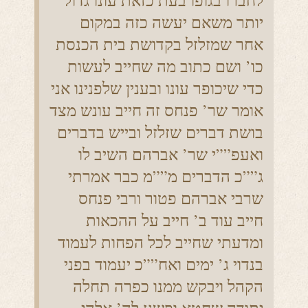
לחברו בגופו בעת כזאת עונו גדול
יותר משאם יעשה כזה במקום
אחר שמזלזל בקדושת בית הכנסת
כו’ ושם כתוב מה שחייב לעשות
כדי שיכופר עונו ובענין שלפנינו אני
אומר שר’ פנחס זה חייב עונש מצד
בושת דברים שזלזל ובייש בדברים
ואעפ””י שר’ אברהם השיב לו
ג””כ הדברים מ””מ כבר אמרתי
שרבי אברהם פטור ורבי פנחס
חייב עוד ב’ חייב על ההכאות
ומדעתי שחייב לכל הפחות לעמוד
בנדוי ג’ ימים ואח””כ יעמוד בפני
הקהל ויבקש ממנו כפרה תחלה