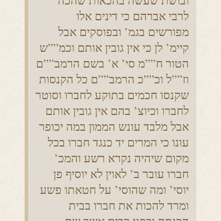
ובושת שעשה בהכאות שהכה
לרבי אברהם כי דינים אלו
מפורשים בגמ’ ובפוסקים אבל
קיימ’ לן כי אין גובין אותם וכמ””ש
הטור ח””מ סי’ א’ בשם הרמב””ם
וז””ל וכ””כ הרמב””ם כל הקנסות
שקנסו חכמים בתוקע לחברו וסוטר
לחברו וכיוצ’ בהם אין גובין אותם
אבל מלבד עונש הממון במה יכופר
עונו כי המרים יד כנגד חברו בכל
מקום שיהיה נקרא רשע והמכ’
חברו עובר ב’ לאוין לא יוסיף פן
יוסי’ ומה שהוסי’ על חטאתו פשע
ומרד להכות את חברו בבית