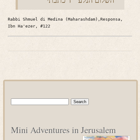
השלום הנלע””ד כתבתי “
Rabbi Shmuel di Medina (Maharashdam),Responsa,
Ibn Ha'ezer, #122
Search
for:
Mini Adventures in Jerusalem