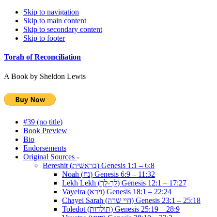
Skip to navigation
Skip to main content
Skip to secondary content
Skip to footer
Torah of Reconciliation
A Book by Sheldon Lewis
#39 (no title)
Book Preview
Bio
Endorsements
Original Sources
Bereshit (בראשית) Genesis 1:1 – 6:8
Noah (נח) Genesis 6:9 – 11:32
Lekh Lekh (לך-לך) Genesis 12:1 – 17:27
Vayeira (וירא) Genesis 18:1 – 22:24
Chayei Sarah (חיי שרה) Genesis 23:1 – 25:18
Toledot (תולדות) Genesis 25:19 – 28:9