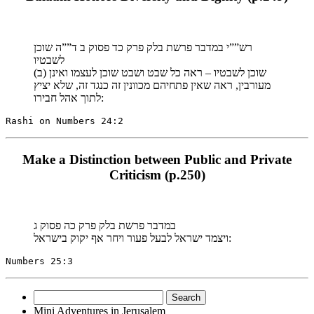
רש””י במדבר פרשת בלק פרק כד פסוק ב ד””ה שוכן
לשבטיו
(ב) שוכן לשבטיו – ראה כל שבט ושבט שוכן לעצמו ואינן
מעורבין, ראה שאין פתחיהם מכוונין זה כנגד זה, שלא יציץ
לתוך אהל חבירו:
Rashi on Numbers 24:2
Make a Distinction between Public and Private
Criticism (p.250)
במדבר פרשת בלק פרק כה פסוק ג
ויצמד ישראל לבעל פעור ויחר אף יקוק בישראל:
Numbers 25:3
Search
for:
Mini Adventures in Jerusalem