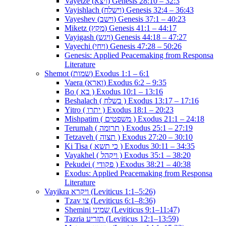
Vayetze (ויצא) Genesis 28:10 – 32:3
Vayishlach (וישלח) Genesis 32:4 – 36:43
Vayeshev (וישב) Genesis 37:1 – 40:23
Miketz (מקץ) Genesis 41:1 – 44:17
Vayigash (ויגש) Genesis 44:18 – 47:27
Vayechi (ויחי) Genesis 47:28 – 50:26
Genesis: Applied Peacemaking from Responsa
Literature
Shemot (שמות) Exodus 1:1 – 6:1
Vaera (וארא) Exodus 6:2 – 9:35
Bo ( בא ) Exodus 10:1 – 13:16
Beshalach ( בשלח ) Exodus 13:17 – 17:16
Yitro ( יתרו ) Exodus 18:1 – 20:23
Mishpatim ( משפטים ) Exodus 21:1 – 24:18
Terumah ( תרומה ) Exodus 25:1 – 27:19
Tetzaveh ( תצוה ) Exodus 27:20 – 30:10
Ki Tisa ( כי תשא ) Exodus 30:11 – 34:35
Vayakhel ( ויקהל ) Exodus 35:1 – 38:20
Pekudei ( פקודי ) Exodus 38:21 – 40:38
Exodus: Applied Peacemaking from Responsa
Literature
Vayikra ויקרא (Leviticus 1:1–5:26)
Tzav צו (Leviticus 6:1–8:36)
Shemini שמיני (Leviticus 9:1–11:47)
Tazria תזריע (Leviticus 12:1–13:59)