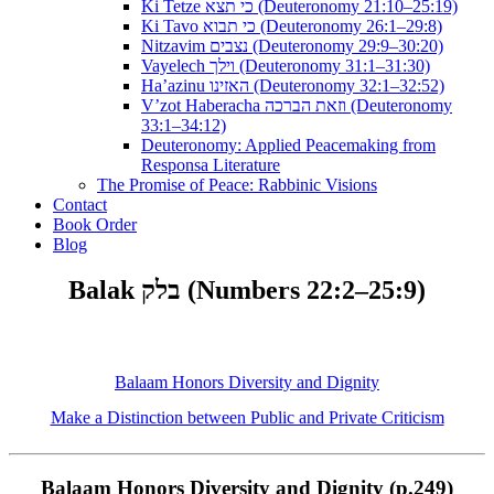
Ki Tetze כי תצא (Deuteronomy 21:10–25:19)
Ki Tavo כי תבוא (Deuteronomy 26:1–29:8)
Nitzavim נצבים (Deuteronomy 29:9–30:20)
Vayelech וילך (Deuteronomy 31:1–31:30)
Ha’azinu האזינו (Deuteronomy 32:1–32:52)
V’zot Haberacha וזאת הברכה (Deuteronomy
33:1–34:12)
Deuteronomy: Applied Peacemaking from
Responsa Literature
The Promise of Peace: Rabbinic Visions
Contact
Book Order
Blog
Balak בלק (Numbers 22:2–25:9)
Balaam Honors Diversity and Dignity
Make a Distinction between Public and Private Criticism
Balaam Honors Diversity and Dignity (p.249)