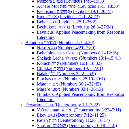
Metzora מצרע (Leviticus 14:1–15:33)
Achare Mot אחרי מות (Leviticus 16:1–18:30)
Kedoshim קדושים (Leviticus 19:1–20:27)
Emor אמור (Leviticus 21:1–24:23)
Behar בהר (Leviticus 25:1–26:2)
Bechukotai בחקתי (Leviticus 26:3–27:34)
Leviticus: Applied Peacemaking from Responsa
Literature
Bamidbar במדבר (Numbers 1:1–4:20)
Naso נשא (Numbers 4:21–7:89)
Beha’alotcha בהעלותך (Numbers 8:1–12:16)
Shelach Lecha שלח לך (Numbers 13:1–15:41)
Korach קרח (Numbers 16:1–18:32)
Chukkat חוקת (Numbers 19:1–22:1)
Balak בלק (Numbers 22:2–25:9)
Pinchas פינחס (Numbers 25:10–30:1)
Matot מטות (Numbers 30:2–32:42)
Mase’e מסעי (Numbers 33:1–36:13)
Numbers: Applied Peacemaking from Responsa
Literature
Devarim דברים (Deuteronomy 1:1–3:22)
Va’etchanan ואתחנן (Deuteronomy 3:23–7:11)
Ekev עקב (Deuteronomy 7:12–11:25)
Re’eh ראה (Deuteronomy 11:26–16:17)
Shoftim שופטים (Deuteronomy 16:18–21:9)