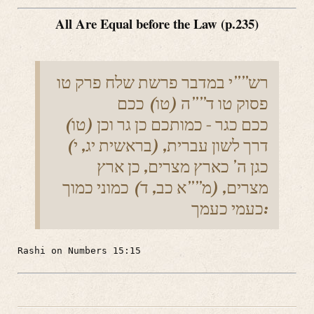
All Are Equal before the Law (p.235)
רש””י במדבר פרשת שלח פרק טו
פסוק טו ד””ה (טו) ככם
(טו) ככם כגר – כמותכם כן גר וכן
דרך לשון עברית, (בראשית יג, י)
כגן ה’ כארץ מצרים, כן ארץ
מצרים, (מ””א כב, ד) כמוני כמוך
כעמי כעמך:
Rashi on Numbers 15:15